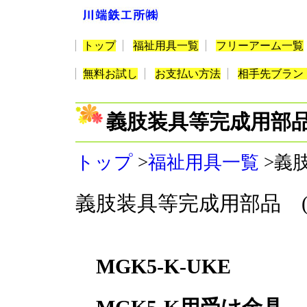
トップ
福祉用具一覧
フリーアーム一覧
無料お試し
お支払い方法
相手先ブラン
義肢装具等完成用部
トップ
>
福祉用具一覧
>義
義肢装具等完成用部品 (
MGK5-K-UKE