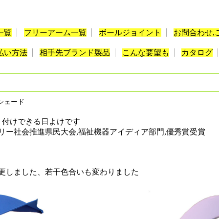
一覧
フリーアーム一覧
ボールジョイント
お問合わせ,
払い方法
相手先ブランド製品
こんな要望も
カタログ
シェード
り付けできる日よけです
リー社会推進県民大会,福祉機器アイディア部門,優秀賞受賞
変更しました、若干色合いも変わりました