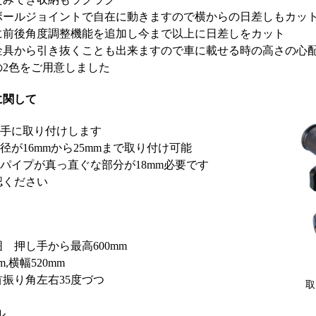
ボールジョイントで自在に動きますので横からの日差しもカッ
に前後角度調整機能を追加し今まで以上に日差しをカット
金具から引き抜くことも出来ますので車に載せる時の高さの心
2色をご用意しました
に関して
し手に取り付けします
径が16mmから25mmまで取り付け可能
はパイプが真っ直ぐな部分が18mm必要です
認ください
 押し手から最高600mm
,横幅520mm
振り角左右35度づつ
取
ル