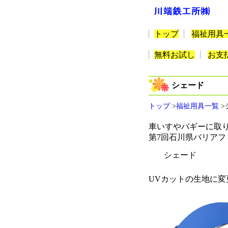
トップ
福祉用具
無料お試し
お支
シェード
トップ
>
福祉用具一覧
>
車いすやバギーに取
第7回石川県バリアフ
シェード
UVカットの生地に