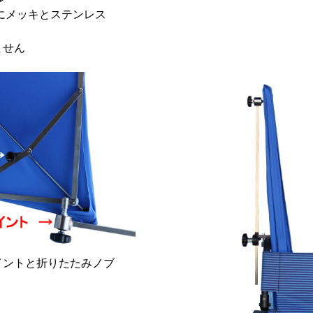
にメッキとステンレス
ません
イントと折りたたみノブ