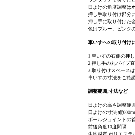
日よけの角度調整は
押し手取り付け部分
押し手に取り付けた
色はブルー、ピンクの
車いすへの取り付け
1.車いすの右側の押
2.押し手の丸パイプ直
3.取り付けスペース
車いすの寸法をご確
調整範囲,寸法など
日よけの高さ調整範囲
日よけの寸法 縦600mm
ボールジョイントの首
前後角度10度間隔
生地材質 ポリエステ