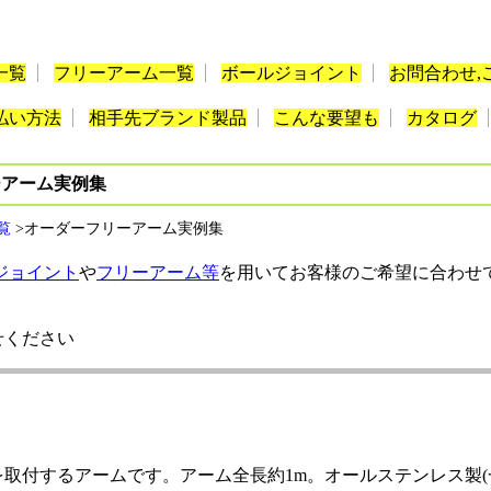
一覧
フリーアーム一覧
ボールジョイント
お問合わせ,
払い方法
相手先ブランド製品
こんな要望も
カタログ
ーアーム実例集
覧
>オーダーフリーアーム実例集
ジョイント
や
フリーアーム等
を用いてお客様のご希望に合わせ
せください
取付するアームです。アーム全長約1m。オールステンレス製(