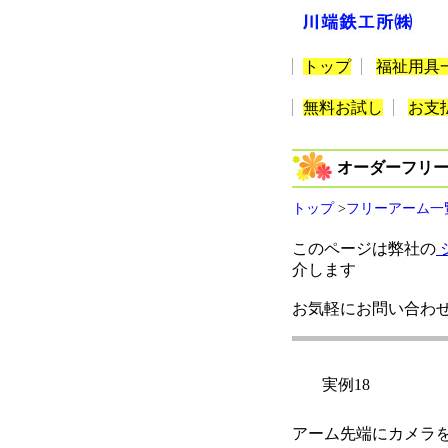
トップ
福祉用具
無料お試し
お支
オーダーフリ
トップ
>
フリーアーム一
このページは弊社の
介します
お気軽にお問い合わ
実例18
アーム先端にカメラを